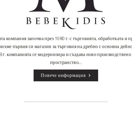
та компания започва през 1980 г. с търговията, обработката и п
орихме първия си магазин за търговия на дребно с основна дейн
8 г. компанията се модернизира и създава ново производствено
пространство...
Повече информация