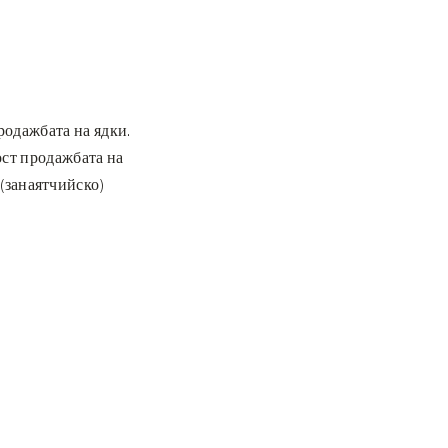
родажбата на ядки.
ост продажбата на
 (занаятчийско)