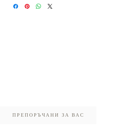
Аромат карамел, Оцветители E110, E102,
Глутен:
Не съдържа глутен
E122.
Хранителни стойности на 100 г
:
Енергия 1991 kJ / 475,5 kcal,
Въглехидрати 67,3 g (от които захари 26,9
g), Мазнини 20,9 g (от които наситени
92,1 g — провери дали стойността е
правилна, защото изглежда твърде
висока), Фибри 11,3 g, Протеини 3 g, Сол
<0,05 mg.
ПРЕПОРЪЧАНИ ЗА ВАС