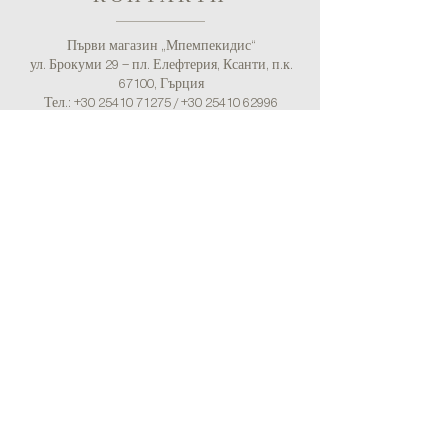
Първи магазин „Мпемпекидис“
ул. Брокуми 29 – пл. Елефтерия, Ксанти, п.к.
67100, Гърция
Тел.:
+30 25410 71275
/
+30 25410 62996
(Счетоводство)
Имейл:
bebekidisshop@gmail.com
Втори магазин „Бебекидис“
пл. Серфиоту 10, Каллиполи, Пирея, п.к. 185 39,
Гърция
Тел.:
+30 211 7252051
Имейл: bebekidisshop@gmail.com