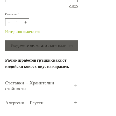
0/500
Количество
*
Изчерпано количество
Уведомете ме, когато стане наличен
Ръчно изработен гръцки снакс от
индийски кокос с вкус на карамел.
Съставки – Хранителни
стойности
Съставки:
Индийски кокос 67%, Захар
Алергени – Глутен
18%, Глюкоза 15%, Регулатор на
киселинността (лимонена киселина),
Алергени:
Съдържа индийски кокос