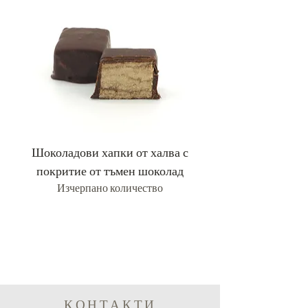
Шоколадови хапки от халва с
Хапки от халва с
покритие от тъмен шоколад
Изчерпано количество
КОНТАКТИ