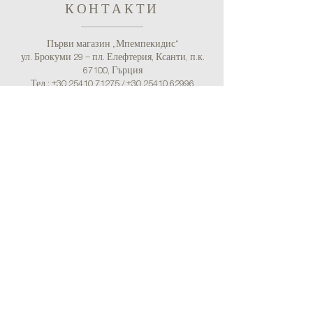
КОНТАКТИ
Първи магазин „Мпемпекидис“
ул. Брокуми 29 – пл. Елефтерия, Ксанти, п.к.
67100, Гърция
Тел.:
+30 25410 71275
/
+30 25410 62996
(Счетоводство)
Имейл:
bebekidisshop@gmail.com
Втори магазин „Бебекидис“
пл. Серфиоту 10, Каллиполи, Пирея, п.к. 185 39,
Гърция
Тел.:
+30 211 7252051
Имейл: bebekidisshop@gmail.com