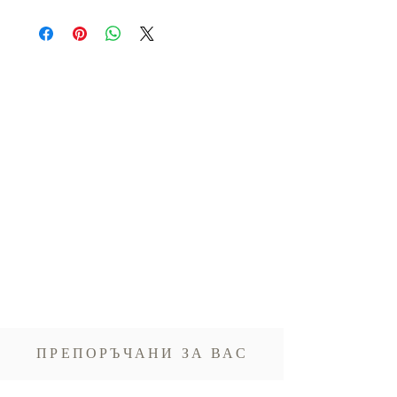
Алергени:
Съдържа индийски кокос.
Хранителни стойности на 100 г
:
Глутен:
Не съдържа глутен
Енергия 1549,12 kJ / 370 kcal,
Въглехидрати 90 g (от които захари 75 g),
Фибри 1 g, Протеини 0,5 g, Мазнини 0,2 g
(от които наситени 0,1 g), Сол 0,2
g.
ПРЕПОРЪЧАНИ ЗА ВАС