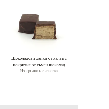
Шоколадови хапки от халва с
Хапки от халва с
покритие от тъмен шоколад
Изчерпано количество