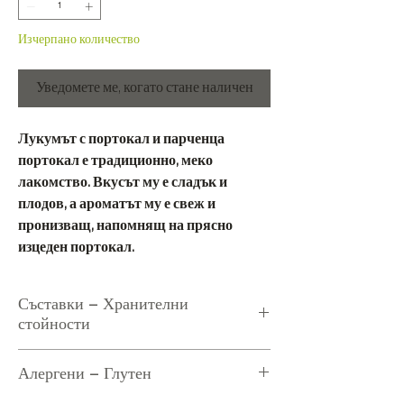
Изчерпано количество
Уведомете ме, когато стане наличен
Лукумът с портокал и парченца
портокал е традиционно, меко
лакомство. Вкусът му е сладък и
плодов, а ароматът му е свеж и
пронизващ, напомнящ на прясно
изцеден портокал.
Съставки – Хранителни
стойности
Съставки:
Захар, Глюкоза, Нишесте,
Алергени – Глутен
Парченца портокал, Индийски кокос,
Лимонена киселина.