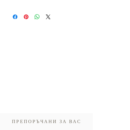
Хранителни стойности на 100 г
:
Алергени:
Съдържа кайсии и диоксид на
Енергия 1172,3 kJ / 280 kcal,
сяра.
Въглехидрати 65 g (от които захари 55 g),
Глутен:
Не съдържа глутен
Фибри 10 g, Протеини 4 g, Мазнини 1 g
(от които наситени 0,1 g), Сол 0,01 g.
ПРЕПОРЪЧАНИ ЗА ВАС