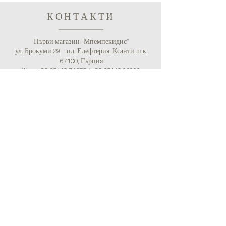
КОНТАКТИ
Първи магазин „Мпемпекидис“
ул. Брокуми 29 – пл. Елефтерия, Ксанти, п.к.
67100, Гърция
Тел.:
+30 25410 71275
/
+30 25410 62996
(Счетоводство)
Имейл:
bebekidisshop@gmail.com
Втори магазин „Бебекидис“
пл. Серфиоту 10, Каллиполи, Пирея, п.к. 185 39,
Гърция
Тел.:
+30 211 7252051
Имейл: bebekidisshop@gmail.com