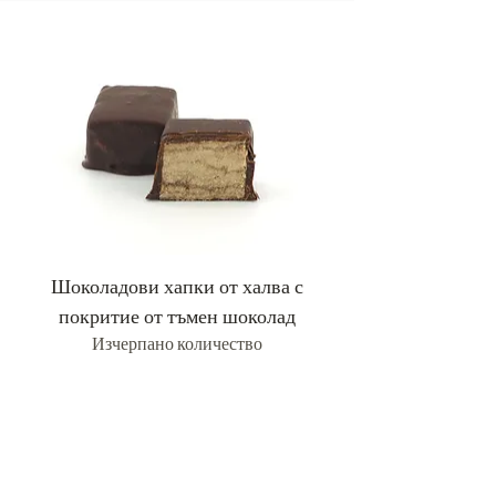
Шоколадови хапки от халва с
Хапки от халва с
покритие от тъмен шоколад
Изчерпано количество