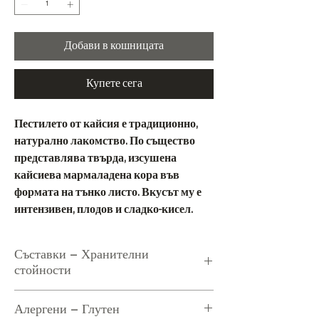
Добави в кошницата
Купете сега
Пестилето от кайсия е традиционно,
натурално лакомство. По същество
представлява твърда, изсушена
кайсиева мармаладена кора във
формата на тънко листо. Вкусът му е
интензивен, плодов и сладко-кисел.
Съставки – Хранителни
стойности
Съставки:
Сушени кайсии, Калиев
Алергени – Глутен
сорбат, Диоксид на сяра.