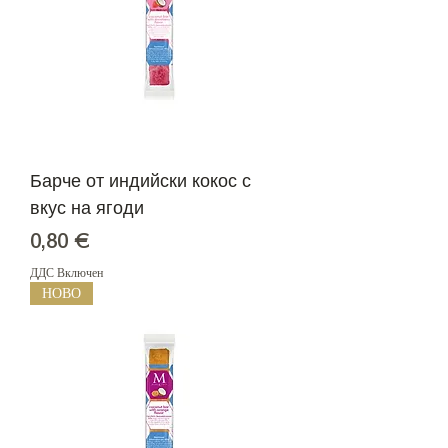
Барче от индийски кокос с
вкус на ягоди
Цена
0,80 €
ДДС Включен
НОВО