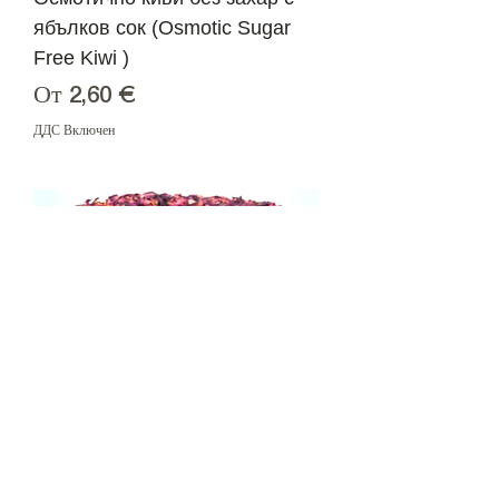
ябълков сок (Osmotic Sugar
Free Kiwi )
Продажна цена
От
2,60 €
ДДС Включен
Суджук лукум с покритие от
сушени розови листенца