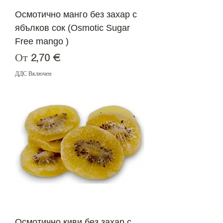
Осмотично манго без захар с
ябълков сок (Osmotic Sugar
Free mango )
Продажна цена
От
2,70 €
ДДС Включен
Осмотично киви без захар с