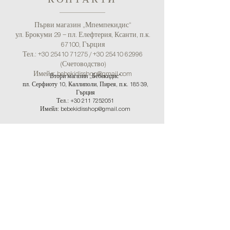
Първи магазин „Мпемпекидис“
ул. Брокуми 29 – пл. Елефтерия, Ксанти, п.к.
67100, Гърция
Тел.:
+30 25410 71275
/
+30 25410 62996
(Счетоводство)
Имейл:
bebekidisshop@gmail.com
Втори магазин „Бебекидис“
пл. Серфиоту 10, Каллиполи, Пирея, п.к. 185 39,
Гърция
Тел.:
+30 211 7252051
Имейл: bebekidisshop@gmail.com