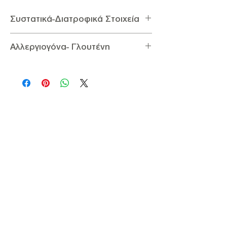
Συστατικά-Διατροφικά Στοιχεία
Συστατικά:
Δαμάσκηνα μαύρα γλυκά
Αλλεργιογόνα- Γλουτένη
απύρηνα, Σορβικό κάλιο
Διατροφικά Στοιχεία ανά 100g:
Αλλεργιογόνα
: Δεν Περιέχουν Αλλεργιογόνα
Ενέργεια 1172,3KJ / 280Kcal,
Γλουτένη:
Δεν Περιέχει Γλουτένη
Υδατάνθρακες 65g (εκ των οποίων σάκχαρα
45g), Φυτικές Ίνες 8g, Πρωτεΐνη 2.5g, Λιπαρά
0.5g, Αλάτι 1,5mg.