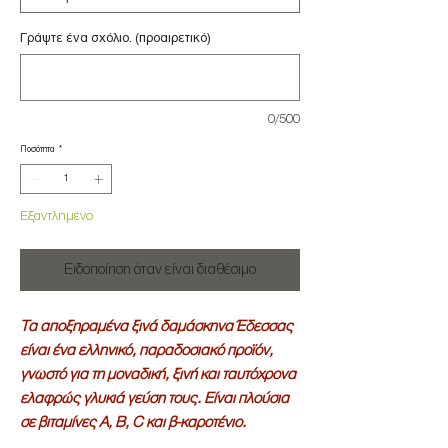
Γράψτε ένα σχόλιο. (προαιρετικό)
0/500
Ποσότητα
*
Εξαντλημένο
Ειδοποίηση όταν είναι διαθέσιμο
Τα αποξηραμένα ξινά δαμάσκηνα Έδεσσας
είναι ένα ελληνικό, παραδοσιακό προϊόν,
γνωστό για τη μοναδική, ξινή και ταυτόχρονα
ελαφρώς γλυκιά γεύση τους. Είναι πλούσια
σε βιταμίνες Α, Β, C και β-καροτένιο.