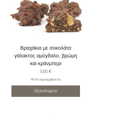
Βραχάκια με σοκολάτα
γάλακτος αμύγδαλο, βρώμη
και κράνμπερι
Τιμή
5,00 €
ΦΠΑ περιλαμβάνεται
Εξαντλημένο