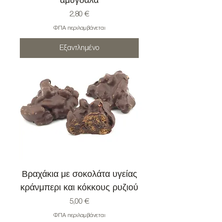
αμύγδαλα
Τιμή
2,80 €
ΦΠΑ περιλαμβάνεται
Εξαντλημένο
Βραχάκια με σοκολάτα υγείας
κράνμπερι και κόκκους ρυζιού
Τιμή
5,00 €
ΦΠΑ περιλαμβάνεται