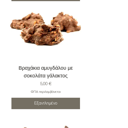
Βραχάκια αμυγδάλου με
σοκολάτα γάλακτος
Τιμή
5,00 €
ΦΠΑ περιλαμβάνεται
Εξαντλημένο