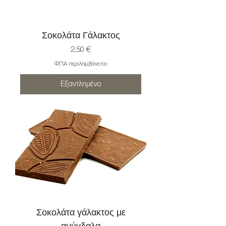
Σοκολάτα Γάλακτος
Τιμή
2,50 €
ΦΠΑ περιλαμβάνεται
Εξαντλημένο
Σοκολάτα γάλακτος με