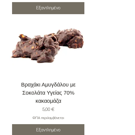
Εξαντλημένο
Βραχάκι Αμυγδάλου με
Σοκολάτα Υγείας 70%
κακαομάζα
Τιμή
5,00 €
ΦΠΑ περιλαμβάνεται
Εξαντλημένο