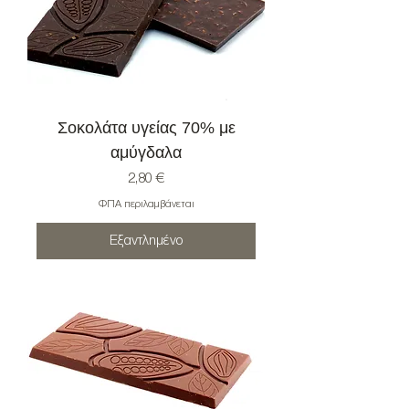
Σοκολάτα υγείας 70% με
αμύγδαλα
Τιμή
2,80 €
ΦΠΑ περιλαμβάνεται
Εξαντλημένο