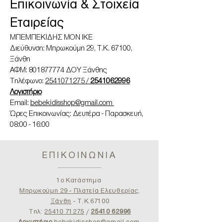
Επικοινωνία & Στοιχεία
Εταιρείας
ΜΠΕΜΠΕΚΙΔΗΣ ΜΟΝ ΙΚΕ
Διεύθυνση: Μπρωκούμη 29, Τ.Κ. 67100,
Ξάνθη
ΑΦΜ: 801877774 ΔΟΥ Ξάνθης
Τηλέφωνο:
2541071275 /
2541062996
Λογιστήριο
Email:
bebekidisshop@gmail.com
Ώρες Επικοινωνίας: Δευτέρα - Παρασκευή,
08:00 - 16:00
ΕΠΙΚΟΙΝΩΝΙΑ
1ο Κατάστημα
Μπρωκούμη 29 - Πλατεία Ελευθερίας,
Ξάνθη
- T.K.67100
Τηλ:
25410 71275
/
25410 62996
Λογιστήριο
bebekidisshop@gmail.com