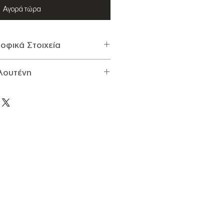
Αγορά τώρα
οφικά Στοιχεία
εκάν
Γλουτένη
 ανά 100g
:
 700Kcal, Λιπαρά 72g (εκ των
χει Καρύδι πεκάν
1g), Υδατάνθρακες 13,86g (εκ των
ει Γλουτένη
 Φυτικές Ίνες 9,6g, Πρωτεΐνες 9,2g,