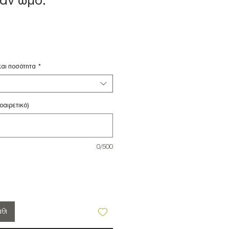
άν ωμό.
τωσης
αι ποσότητα
*
οαιρετικό)
0/500
θι