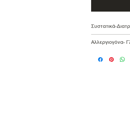
Συστατικά-Διατρ
Συστατικά
:
Καρύδι π
Αλλεργιογόνα- 
Διατροφικά Στοιχεία
Ενέργεια 2930,76KJ /
Αλλεργιογόνα
: Περιέ
οποίων κορεσμένα 6,
Γλουτένη:
Δεν Περιέχ
οποίων σάκχαρα 4,3g),
Αλάτι <0,01g