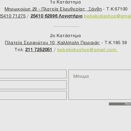
1ο Κατάστημα
Μπρωκούμη 29 - Πλατεία Ελευθερίας, Ξάνθη
- T.K.67100
25410 71275
/
25410 62996 Λογιστήριο
bebekidisshop@gma
2ο Κατάστημα
Πλατεία Σερφιώτου 10, Καλλίπολη Πειραιάς
- T.K.185 39
Τηλ:
211 7252051
/
bebekidisshop@gmail.com
Αποστ