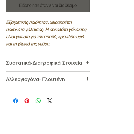
Ειδοποίηση όταν είναι διαθέσιμο
Εξαιρετικής ποιότητας, χειροποίητη
σοκολάτα γάλακτος. Η σοκολάτα γάλακτος
είναι γνωστή για την απαλή, κρεμώδη υφή
και τη γλυκιά της γεύση.
Συστατικά-Διατροφικά Στοιχεία
Συστατικά:
Ζάχαρη, Βούτυρο, Κακάο,
Αλλεργιογόνα- Γλουτένη
Γάλα σε σκόνη, Μάζα κακάο, Ορός
γάλακτος σε σκόνη, Γαλακτωματοποιήτης:
Αλλεργιογόνα:
Περιέχει Λεκιθίνη σόγιας, Ορό
Λεκιθίνη σόγιας, Αρωματική ύλη: βανιλίνη.
γάλακτος, Γάλα σε σκόνη
Διατροφικά Στοιχεία ανά 100g:
Γλουτένη:
Δεν Περιέχει Γλουτένη
Ενέργεια 2386,48KJ / 570Kcal,
Υδατάνθρακες 52g ( εκ των οποίων σάκχαρα
48,8g), Λιπαρά 36g ( εκ των οποίων
κορεσμένα 24g), Πρωτεΐνη 9,6g, Αλάτι 0,39g