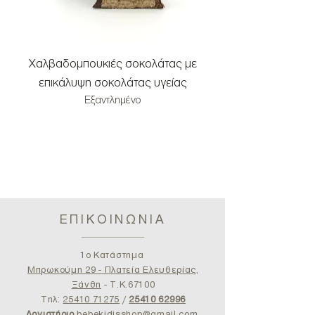
Χαλβαδομπουκιές σοκολάτας με
Χαλβαδομπουκιές μ
επικάλυψη σοκολάτας υγείας
και επικάλυψη σοκ
Εξαντλημένο
ΕΠΙΚΟΙΝΩΝΙΑ
1ο Κατάστημα
Μπρωκούμη 29 - Πλατεία Ελευθερίας,
Ξάνθη
- T.K.67100
Τηλ:
25410 71275
/
25410 62996
Λογιστήριο
bebekidisshop@gmail.com