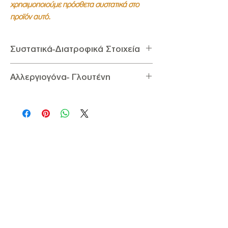
χρησιμοποιούμε πρόσθετα συστατικά στο
προϊόν αυτό.
Συστατικά-Διατροφικά Στοιχεία
Συστατικά:
Σουσάμι αποφλοιωμένο 100%
Αλλεργιογόνα- Γλουτένη
Διατροφικά στοιχεία ανά 100g:
Ενέργεια 2788.41KJ / 666Kcal, Λιπαρά 59,2g
Αλλεργιογόνα:
Περιέχει Σουσάμι
(εκ των οποίων κορεσμένα 11,5g),
Γλουτένη:
Δεν Περιέχει Γλουτένη
Υδατάνθρακες 9,3g, Πρωτεΐνη 23,9g,
Σάκχαρα <0.05mg, Αλάτι <0,05mg.