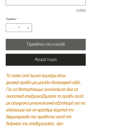
0/500
Ποσότητα
*
Προσθήκη στο καλάθι
Αγορά τώρα
Το ταχίνι από λευκό σουσάμι είναι
φυσικό προϊόν με μεγάλη διατροφική αξία.
Για να διατηρήσουμε αναλλοίωτα όλα τα
συστατικά επεξεργαζόμαστε το προϊόν αυτό
με σύγχρονο μηχανολογικό εξοπλισμό για να
ελέγχουμε και να κρατάμε χαμηλά την
θερμοκρασία του προϊόντος κατά την
διάρκεια της επεξεργασίας.
Δεν