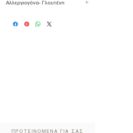
Αλλεργιογόνα- Γλουτένη
του θείου
Διατροφικά Στοιχεία ανά 100g:
Αλλεργιογόνα
: Περιέχει Βερίκοκο, Διοξείδιο
Ενέργεια 1172,3KJ / 280Kcal,
του Θείου
Υδατάνθρακες 70g (εκ των οποίων σάκχαρα
Γλουτένη:
Δεν Περιέχει Γλουτένη
60g), Φυτικές Ίνες 8g, Πρωτεΐνη 4g, Λιπαρά
1,5g, Αλάτι 0,30mg.
ΠΡΟΤΕΙΝΟΜΕΝΑ ΓΙΑ ΣΑΣ