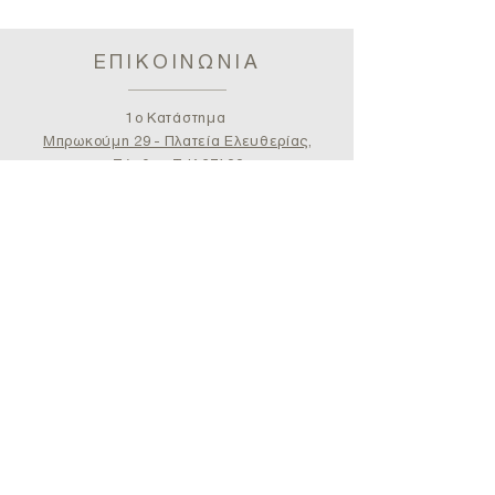
ΕΠΙΚΟΙΝΩΝΙΑ
1ο Κατάστημα
Μπρωκούμη 29 - Πλατεία Ελευθερίας,
Ξάνθη
- T.K.67100
Τηλ:
25410 71275
/
25410 62996
Λογιστήριο
bebekidisshop@gmail.com
2ο Κατάστημα
Πλατεία Σερφιώτου 10, Καλλίπολη Πειραιάς
-
T.K.185 39
Τηλ:
211 7252051
/
bebekidisshop@gmail.com