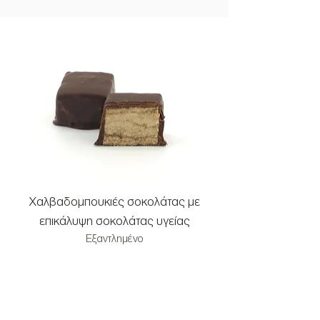
Χαλβαδομπουκιές σοκολάτας με
Χαλβαδομπουκιές μ
επικάλυψη σοκολάτας υγείας
και επικάλυψη σοκ
Εξαντλημένο