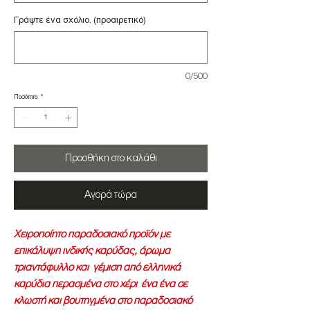
Γράψτε ένα σχόλιο. (προαιρετικό)
0/500
Ποσότητα
*
Προσθήκη στο καλάθι
Αγορά τώρα
Χειροποίητο παραδοσιακό προϊόν με
επικάλυψη ινδικής καρύδας, άρωμα
τριαντάφυλλο και γέμιση από ελληνικά
καρύδια περασμένα στο χέρι ένα ένα σε
κλωστή και βουτηγμένα στο παραδοσιακό