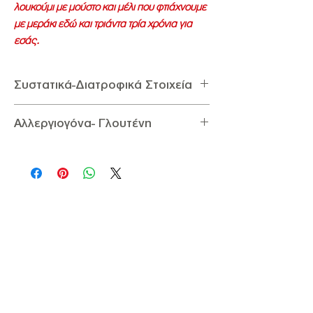
λουκούμι με μούστο και μέλι που φτιάχνουμε
με μεράκι εδώ και τριάντα τρία χρόνια για
εσάς.
Συστατικά-Διατροφικά Στοιχεία
Συστατικά:
Ζάχαρη, Γλυκόζη, Άμυλο, Καρύδι,
Αλλεργιογόνα- Γλουτένη
Μούστο, Μέλι, Άρωμα τριαντάφυλλο
Διατροφικά στοιχεία ανά 100g:
Αλλεργιογόνα:
Περιέχει Καρύδι
Ενέργεια 1632,85
KJ
/ 360
Kcal,
Γλουτένη
:
Δεν Περιέχει Γλουτένη
Υδατάνθρακες 75g (εκ των οποίων σάκχαρα
68g), Λιπαρά 5g
(εκ των οποίων κορεσμένα
4
g), Πρωτεΐνη 1.5
g
,
Αλάτι 0,01
g
.