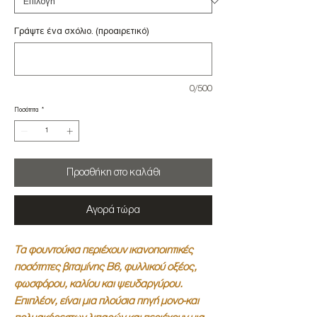
Γράψτε ένα σχόλιο. (προαιρετικό)
0/500
Ποσότητα
*
Προσθήκη στο καλάθι
Αγορά τώρα
Τα φουντούκια περιέχουν ικανοποιητικές
ποσότητες βιταμίνης Β6, φυλλικού οξέος,
φωσφόρου, καλίου και ψευδαργύρου.
Επιπλέον, είναι μια πλούσια πηγή μονο-και