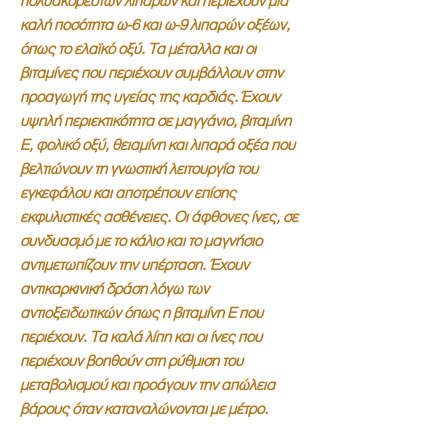
πολυακόρεστων λιπαρών και περιέχουν μια
καλή ποσότητα ω-6 και ω-9 λιπαρών οξέων,
όπως το ελαϊκό οξύ. Τα μέταλλα και οι
βιταμίνες που περιέχουν συμβάλλουν στην
προαγωγή της υγείας της καρδιάς. Έχουν
υψηλή περιεκτικότητα σε μαγγάνιο, βιταμίνη
Ε, φολικό οξύ, θειαμίνη και λιπαρά οξέα που
βελτιώνουν τη γνωστική λειτουργία του
εγκεφάλου και αποτρέπουν επίσης
εκφυλιστικές ασθένειες. Οι άφθονες ίνες, σε
συνδυασμό με το κάλιο και το μαγνήσιο
αντιμετωπίζουν την υπέρταση.
Έχουν
αντικαρκινική δράση λόγω των
αντιοξειδωτικών όπως η βιταμίνη Ε που
περιέχουν. Τα καλά λίπη και οι ίνες που
περιέχουν βοηθούν στη ρύθμιση του
μεταβολισμού και προάγουν την απώλεια
βάρους όταν καταναλώνονται με μέτρο.