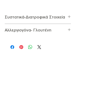
Συστατικά-Διατροφικά Στοιχεία
Συστατικά
:
Φουντούκι
Αλλεργιογόνα- Γλουτένη
Διατροφικά Στοιχεία ανά 100g
:
Ενέργεια 2704,67KJ / 646Kcal, Λιπαρά 62,4g
Αλλεργιογόνα
: Περιέχει Φουντούκι
(εκ των οποίων κορεσμένα 5,2g),
Γλουτένη:
Δεν Περιέχει Γλουτένη
Υδατάνθρακες 16,7g (εκ των οποίων
σάκχαρα 4,9g), Πρωτεΐνες 15,3g, Φυτικές
Ίνες 9,4g, Αλάτι <0,01g