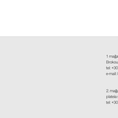
1 mağ
Brokoum
tel: +
e-mail:
2. mağ
plateia
tel: +