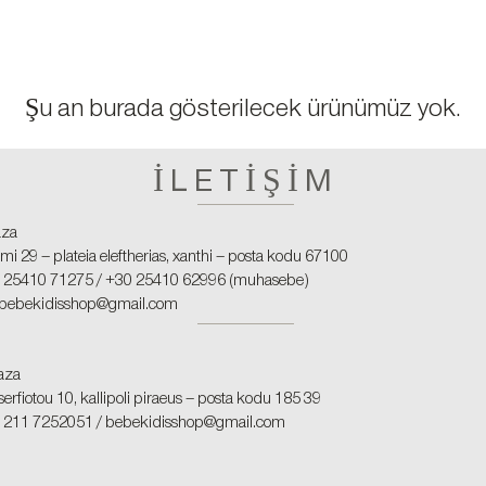
Şu an burada gösterilecek ürünümüz yok.
İLETİŞİM
aza
i 29 – plateia eleftherias, xanthi – posta kodu 67100
30 25410 71275 / +30 25410 62996 (muhasebe)
bebekidisshop@gmail.com
aza
 serfiotou 10, kallipoli piraeus – posta kodu 185 39
30 211 7252051 /
bebekidisshop@gmail.com