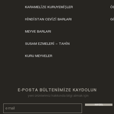
KARAMELİZE KURUYEMİŞLER
Ö
HİNDİSTAN CEVİZİ BARLARI
G
MEYVE BARLARI
SUSAM EZMELERİ – TAHİN
KURU MEYVELER
E-POSTA BÜLTENİMİZE KAYDOLUN
yeni ürünlerimiz hakkında bilgi almak için
KAYDOL