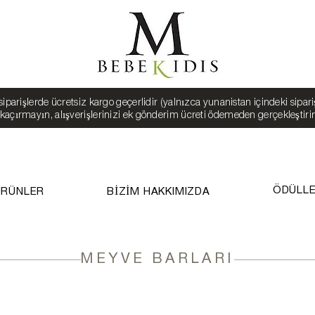
iparişlerde ücretsiz kargo geçerlidir (yalnızca yunanistan içindeki siparişl
ı kaçırmayın, alışverişlerinizi ek gönderim ücreti ödemeden gerçekleştiri
ÖDÜLL
ÜRÜNLER
BİZİM HAKKIMIZDA
MEYVE BARLARI