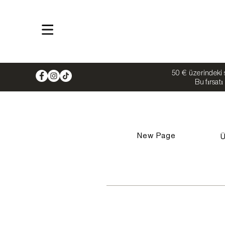
Shop
50 € üzerindeki s
Bu fırsat
New Page