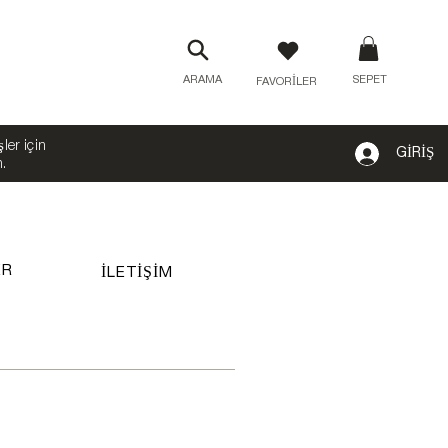
ARAMA
SEPET
FAVORİLER
er için).
GİRİŞ
n.
ER
İLETİŞİM