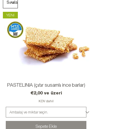
YENI
PASTELINIA (çıtır susamlı ince barlar)
İndirimli Fiyat
€2,00
ve üzeri
KDV dahil
Sepete Ekle