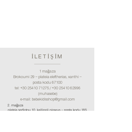
İLETİŞİM
1 mağaza
Brokoumi 29 – plateia eleftherias, xanthi –
posta kodu 67100
tel:
+30 25410 71275
/
+30 25410 62996
(muhasebe)
e-mail:
bebekidisshop@gmail.com
2. mağaza
plateia serfiotou 10, kallipoli piraeus – posta kodu 185
39
tel:
+30 211 7252051
/
bebekidisshop@gmail.com