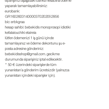
siparişinizi aşağıdaki banka hesabına ödeme
yaparak tamamlayabilirsiniz:
eurobank:
GR1602603140000370202092856
bic: erbkgraa
hesap sahibi: bebekidis monoprosopi idiotiki
kefalaiouchiki etaireia
lütfen ödemenizi 1 iş günü içinde
tamamlayınız ve ödeme dekontunu şu e-
posta adresine gönderiniz:
bebekidisshop@gmail.com
. gecikme
durumunda siparişiniz iptal edilecektir.
* 50 € üzerindeki siparişlerde tüm
yunanistan’a gönderim ücretsizdir (yalnızca
yunanistan içindeki siparişler için).