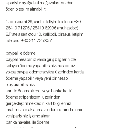
siparişler aşağıdaki mağazalarımızdan
ödenip teslim alınabilir:
1. brokoumi 29, xanthi iletişim telefonu:
+30
25410 71275
/
25410 62996
(muhasebe)
2.Plateia serfiotou 10, kallipoli, piraeus iletişim
telefonu:
+30 211 7252051
paypal ile ödeme
paypal hesabınız varsa giriş bilgilerinizle
kolayca ödeme yapabilirsiniz. hesabınız
yoksa paypal ödeme sayfası üzerinden kartla
ödeme yapabilir veya yeni bir hesap
oluşturabilirsiniz.
kart ile ödeme (kredi veya banka kartı)
ödeme stripe sistemi üzerinden
gerçekleştirilmektedir. kart bilgileriniz
tarafımızca saklanmaz. ödeme anında alınır
ve siparişiniz işleme alınır.
banka havalesi ile ödeme