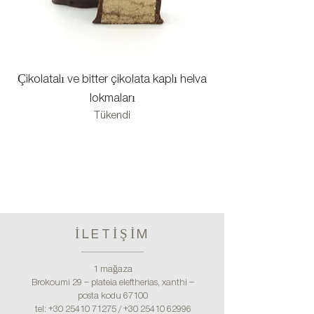
Çikolatalı ve bitter çikolata kaplı helva
Keçiboynuzu pekme
lokmaları
Tükendi
İLETİŞİM
1 mağaza
Brokoumi 29 – plateia eleftherias, xanthi –
posta kodu 67100
tel:
+30 25410 71275
/
+30 25410 62996