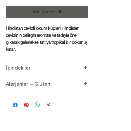
Geldiğinde Bildir
Hindistan cevizli lokum küpleri, Hindistan
cevizinin belirgin aroması ve tadıyla öne
çıkarak geleneksel tatlıya tropikal bir dokunuş
katar.
İçindekiler
İçindekiler:
Şeker, Glikoz, Nişasta, Hindistan
Alerjenler – Gluten
cevizi, Sitrik asit
Besin Değerleri (100 g için):
Alerjenler:
Hindistan cevizi içerir
Enerji: 1352,34 kJ / 323 kcal, Karbonhidrat:
Glüten:
Glüten içermez
74 g (şeker: 65 g), Yağ: 0,5 g (doymuş yağ: 0,2
g), Lif: 0,7 g,
Protein: 0,6 g, Tuz: 0,2 g