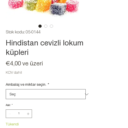
Stok kodu: 05-0144
Hindistan cevizli lokum
küpleri
İndirimli
€4,00
ve üzeri
Fiyat
KDV dahil
Ambalaj ve miktar seçin.
*
Adet
*
Tükendi