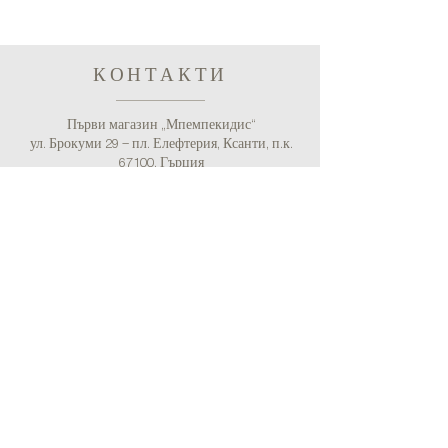
КОНТАКТИ
Първи магазин „Мпемпекидис“
ул. Брокуми 29 – пл. Елефтерия, Ксанти, п.к.
67100, Гърция
Тел.:
+30 25410 71275
/
+30 25410 62996
(Счетоводство)
Имейл:
bebekidisshop@gmail.com
Втори магазин „Бебекидис“
пл. Серфиоту 10, Каллиполи, Пирея, п.к. 185 39,
Гърция
Тел.:
+30 211 7252051
Имейл: bebekidisshop@gmail.com