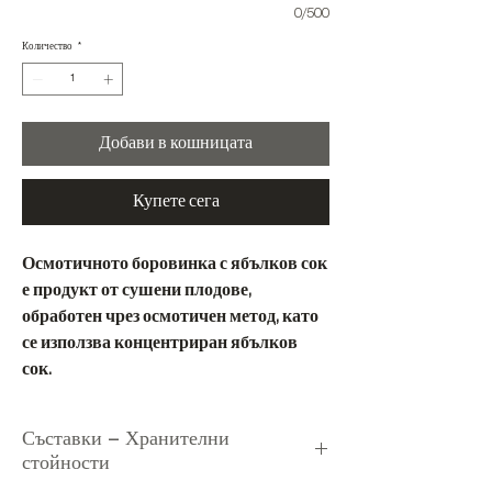
0/500
Количество
*
Добави в кошницата
Купете сега
Осмотичното боровинка с ябълков сок
е продукт от сушени плодове,
обработен чрез осмотичен метод, като
се използва концентриран ябълков
сок.
Съставки – Хранителни
стойности