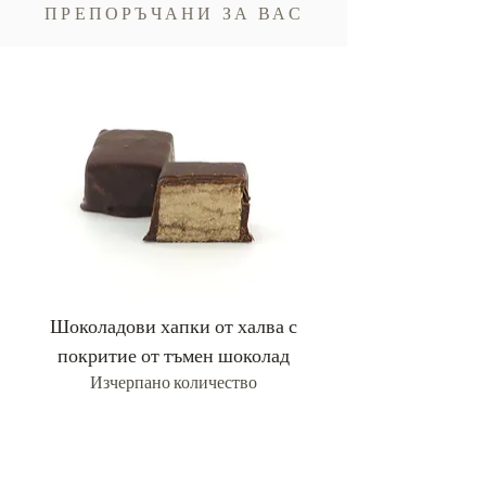
ПРЕПОРЪЧАНИ ЗА ВАС
Шоколадови хапки от халва с
Хапки от халва с
покритие от тъмен шоколад
Изчерпано количество