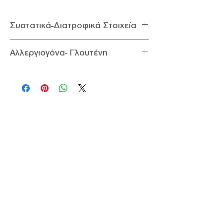
Συστατικά-Διατροφικά Στοιχεία
Συστατικά:
Ζάχαρη, Γλυκόζη, Άμυλο
,
Καρύδι,
Αλλεργιογόνα- Γλουτένη
Μούστο, Μέλι, Άχνη
Διατροφικά στοιχεία ανά 100g:
Αλλεργιογόνα:
Περιέχει Καρύδια, Αμύγδαλο
Ενέργεια 1549,12KJ / 370Kcal,
Γλουτένη:
Δεν Περιέχει Γλουτένη
Υδατάνθρακες 88g (εκ των οποίων σάκχαρα
80g), Λιπαρά 6g (εκ των οποίων κορεσμένα
0,8g), Πρωτεΐνη 3g, Φυτικές Ίνες 2g, Αλάτι
<0,05g,