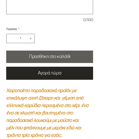
0/500
Ποσότητα
*
Προσθήκη στο καλάθι
Αγορά τώρα
Χειροποίητο παραδοσιακό προϊόν με
επικάλυψη αχνή ζάχαρη και γέμιση από
ελληνικά καρύδια περασμένα στο χέρι ένα
ένα σε κλωστή και βουτηγμένα στο
παραδοσιακό λουκούμι με μούστο και
μέλι που φτιάχνουμε με μεράκι εδώ και
τριάντα τρία χρόνια για εσάς.