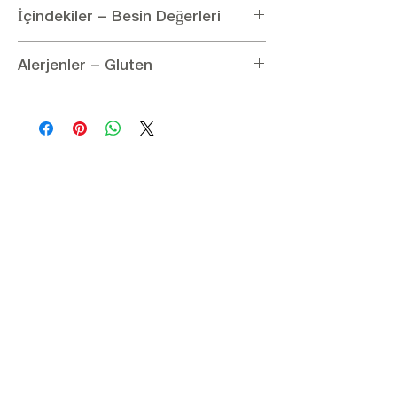
İçindekiler – Besin Değerleri
İçindekiler:
Ayçekirdeği içi
Alerjenler – Gluten
100 g için Besin Değerleri:
Enerji: 2445,09 kJ / 584 kcal, Yağ: 51,5 g
Alerjenler:
Alerjen içermez
(doymuş yağ: 4,5 g), Protein: 20,7 g,
Glüten:
Glüten içermez
Karbonhidrat: 20 g (şekerler: 2,6 g), Lif: 8,6 g,
Tuz: <0,01 g