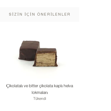
SİZİN İÇİN ÖNERİLENLER
Çikolatalı ve bitter çikolata kaplı helva
Keçiboynuzu pekme
lokmaları
Tükendi