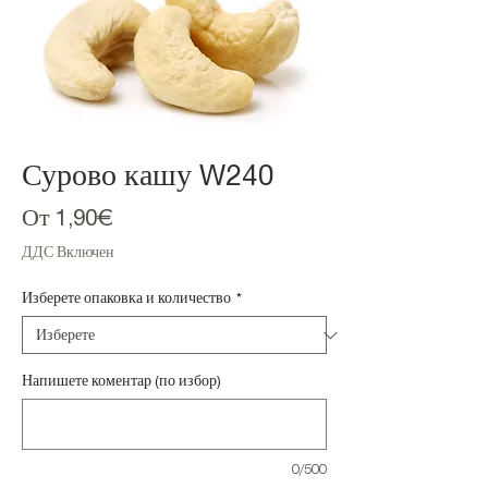
Сурово кашу W240
Продажна
От
1,90€
цена
ДДС Включен
Изберете опаковка и количество
*
Напишете коментар (по избор)
0/500