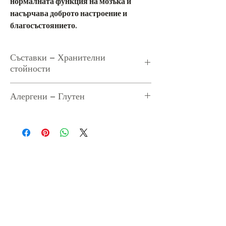
нормалната функция на мозъка и
насърчава доброто настроение и
благосъстоянието.
Съставки – Хранителни
стойности
Съставки:
кашу
Алергени – Глутен
Хранителни стойности на 100 г
Енергия 2315,3 KJ / 553 Kcal, Мазнини
Алергени:
Съдържа кашу
43,9 g (от които наситени 7,8 g),
Глутен:
Не съдържа глутен
Въглехидрати 30 g (от които захари 5,9 g),
Протеини 18 g, Фибри 3,3 g, Сол <0,01 g