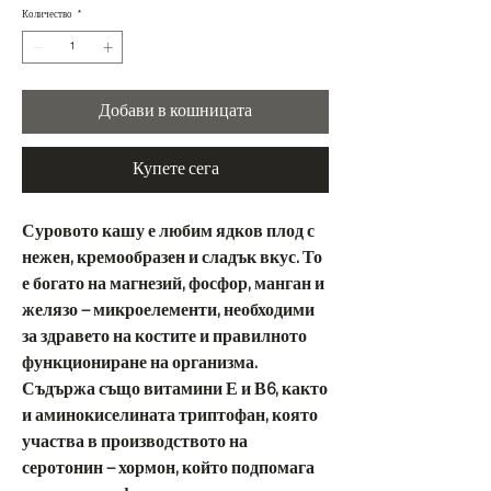
Количество
*
Добави в кошницата
Купете сега
Суровото кашу е любим ядков плод с
нежен, кремообразен и сладък вкус. То
е богато на магнезий, фосфор, манган и
желязо – микроелементи, необходими
за здравето на костите и правилното
функциониране на организма.
Съдържа също витамини Е и В6, както
и аминокиселината триптофан, която
участва в производството на
серотонин – хормон, който подпомага